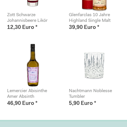
Zott Schwarze
Glenfarclas 10 Jahre
Johannisbeere Likör
Highland Single Malt
Whisky
12,30 Euro *
39,90 Euro *
Inhalt
0.2 Liter
(61,50 Euro * / 1 Liter)
Inhalt
0.7 Liter
(57,00 Euro * / 1 Liter)
Lemercier Abisinthe
Nachtmann Noblesse
Amer Absinth
Tumbler
46,90 Euro *
5,90 Euro *
Inhalt
0.7 Liter
(67,00 Euro * / 1 Liter)
Inhalt
1 Stück