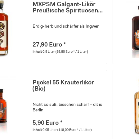
MXPSM Galgant-Likör
Preußische Spirituosen...
Erdig-herb und schärfer als Ingwer
27,90 Euro *
Inhalt
0.5 Liter
(55,80 Euro * / 1 Liter)
Pijökel 55 Kräuterlikör
(Bio)
Nicht so süß, bisschen scharf – dit is
Berlin
5,90 Euro *
Inhalt
0.05 Liter
(118,00 Euro * / 1 Liter)