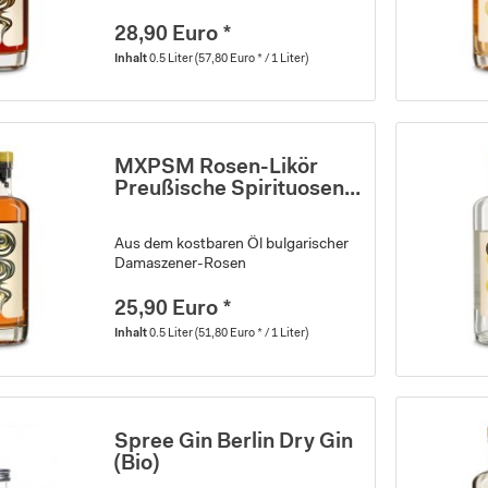
28,90 Euro *
Inhalt
0.5 Liter
(57,80 Euro * / 1 Liter)
MXPSM Rosen-Likör
Preußische Spirituosen...
Aus dem kostbaren Öl bulgarischer
Damaszener-Rosen
25,90 Euro *
Inhalt
0.5 Liter
(51,80 Euro * / 1 Liter)
Spree Gin Berlin Dry Gin
(Bio)