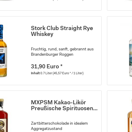
Stork Club Straight Rye
Whiskey
Fruchtig, rund, sanft, gebrannt aus
Brandenburger Roggen
31,90 Euro *
Inhalt
0.7 Liter
(45,57 Euro * / 1 Liter)
MXPSM Kakao-Likör
Preußische Spirituosen...
Zartbitterschokolade in idealem
Aggregatzustand