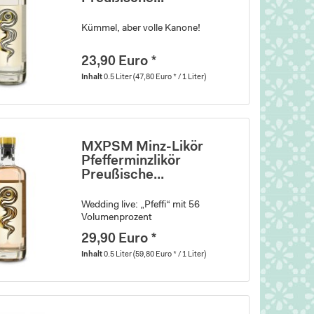
Kümmel, aber volle Kanone!
23,90 Euro *
Inhalt
0.5 Liter
(47,80 Euro * / 1 Liter)
MXPSM Minz-Likör
Pfefferminzlikör
Preußische...
Wedding live: „Pfeffi“ mit 56
Volumenprozent
29,90 Euro *
Inhalt
0.5 Liter
(59,80 Euro * / 1 Liter)