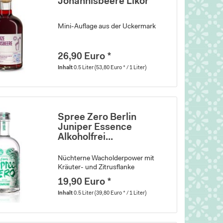
Johannisbeere Likör
Mini-Auflage aus der Uckermark
26,90 Euro *
Inhalt
0.5 Liter
(53,80 Euro * / 1 Liter)
Spree Zero Berlin
Juniper Essence
Alkoholfrei...
Nüchterne Wacholderpower mit
Kräuter- und Zitrusflanke
19,90 Euro *
Inhalt
0.5 Liter
(39,80 Euro * / 1 Liter)