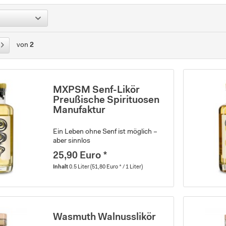
von
2
MXPSM Senf-Likör
Preußische Spirituosen
Manufaktur
Ein Leben ohne Senf ist möglich –
aber sinnlos
25,90 Euro *
Inhalt
0.5 Liter
(51,80 Euro * / 1 Liter)
Wasmuth Walnusslikör