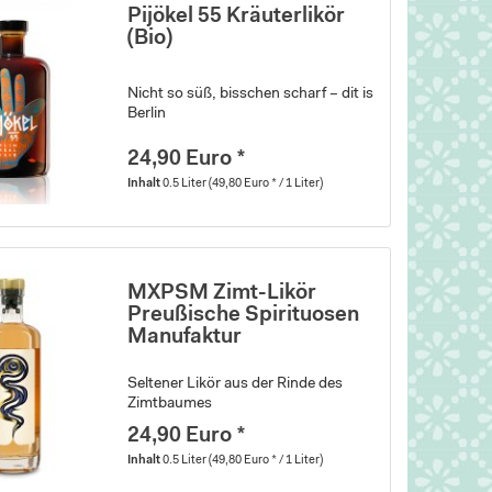
Pijökel 55 Kräuterlikör
(Bio)
Nicht so süß, bisschen scharf – dit is
Berlin
24,90 Euro *
Inhalt
0.5 Liter
(49,80 Euro * / 1 Liter)
MXPSM Zimt-Likör
Preußische Spirituosen
Manufaktur
Seltener Likör aus der Rinde des
Zimtbaumes
24,90 Euro *
Inhalt
0.5 Liter
(49,80 Euro * / 1 Liter)