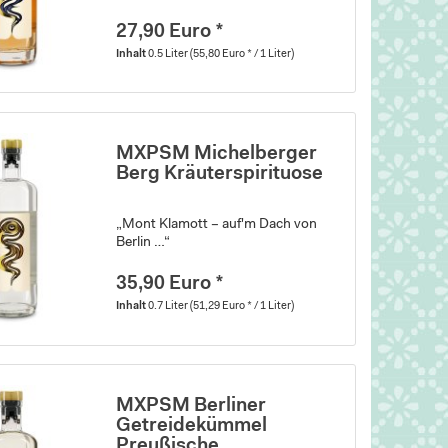
27,90 Euro *
Inhalt
0.5 Liter
(55,80 Euro * / 1 Liter)
MXPSM Michelberger
Berg Kräuterspirituose
„Mont Klamott – auf'm Dach von
Berlin …“
35,90 Euro *
Inhalt
0.7 Liter
(51,29 Euro * / 1 Liter)
MXPSM Berliner
Getreidekümmel
Preußische...