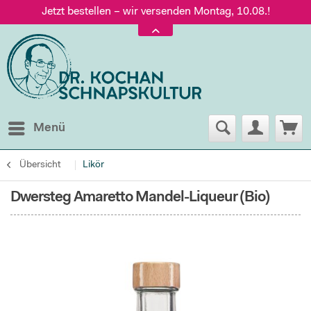
Jetzt bestellen – wir versenden Montag, 10.08.!
Versand nur 5,60 €, gratis ab 95 € Warenwert
Jetzt bestellen – wir versenden Montag, 10.08.!
Menü
Übersicht
Likör
Dwersteg Amaretto Mandel-Liqueur (Bio)