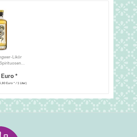
gwer-Likör
Spirituosen...
 Euro *
5,80 Euro * / 1 Liter)