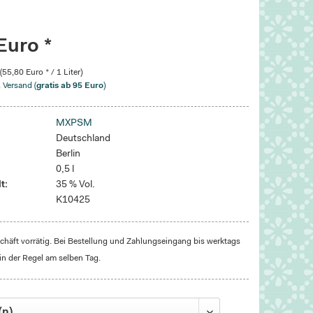
Euro *
 (55,80 Euro * / 1 Liter)
. Versand (
gratis ab 95 Euro
)
MXPSM
Deutschland
Berlin
0,5 l
t:
35 % Vol.
K10425
häft vorrätig. Bei Bestellung und Zahlungseingang bis werktags
in der Regel am selben Tag.