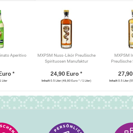
inato Aperitivo
MXPSM Nuss-Likör Preußische
MXPSM In
Spirituosen Manufaktur
Preußische 
Euro *
24,90 Euro *
27,90
1 Liter
Inhalt
0.5 Liter
(49,80 Euro * / 1 Liter)
Inhalt
0.5 Liter
(5