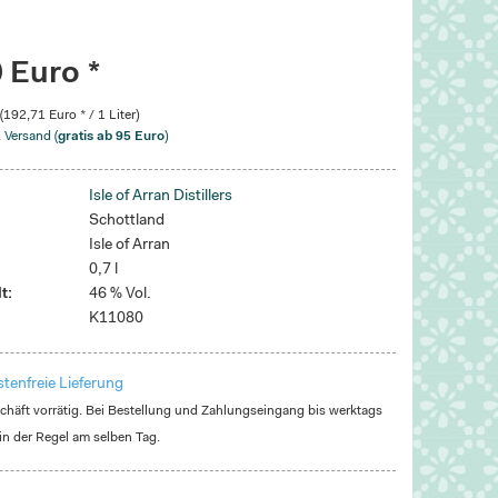
 Euro *
 (192,71 Euro * / 1 Liter)
. Versand (
gratis ab 95 Euro
)
Isle of Arran Distillers
Schottland
Isle of Arran
0,7 l
t:
46 % Vol.
K11080
tenfreie Lieferung
häft vorrätig. Bei Bestellung und Zahlungseingang bis werktags
in der Regel am selben Tag.