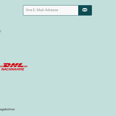
n
megebühren