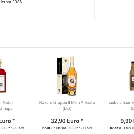
m Herbst 2023
r Natur-
Rovero Grappa Il Milin Affinata
Liebelei Eier
chnaps
(Bio)
(
Euro *
32,90 Euro *
9,90 
80 Euro * / 1 Liter)
Inhalt
0.5 Liter
(65,80 Euro * / 1 Liter)
Inhalt
0.2 Liter
(4