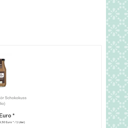
likör Schokokuss
Bio)
Euro *
9,50 Euro * / 1 Liter)