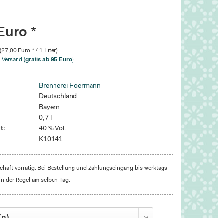
Euro *
 (27,00 Euro * / 1 Liter)
. Versand (
gratis ab 95 Euro
)
Brennerei Hoermann
Deutschland
Bayern
0,7 l
t:
40 % Vol.
K10141
häft vorrätig. Bei Bestellung und Zahlungseingang bis werktags
in der Regel am selben Tag.