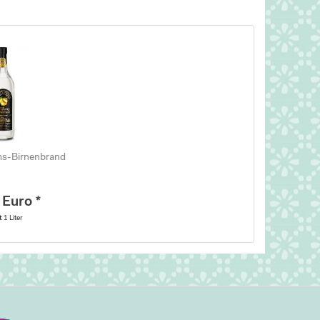
ams-Birnenbrand
 Euro *
lt
1 Liter