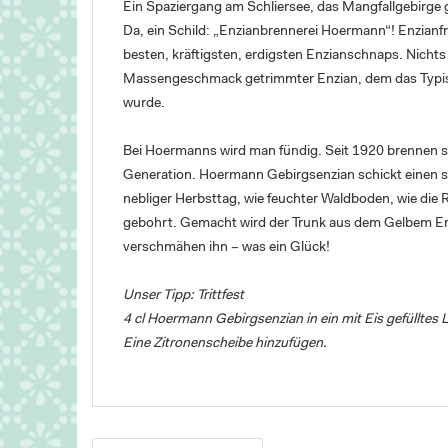
Ein Spaziergang am Schliersee, das Mangfallgebirge 
Da, ein Schild: „Enzianbrennerei Hoermann“! Enzian
besten, kräftigsten, erdigsten Enzianschnaps. Nichts i
Massengeschmack getrimmter Enzian, dem das Typisc
wurde.
Bei Hoermanns wird man fündig. Seit 1920 brennen sie
Generation. Hoermann Gebirgsenzian schickt einen so
nebliger Herbsttag, wie feuchter Waldboden, wie die R
gebohrt. Gemacht wird der Trunk aus dem Gelbem Enzi
verschmähen ihn – was ein Glück!
Unser Tipp: Trittfest
4 cl Hoermann Gebirgsenzian in ein mit Eis gefülltes 
Eine Zitronenscheibe hinzufügen.