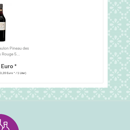
aulon Pineau des
 Rouge 5...
 Euro *
3,20 Euro * / 1 Liter)