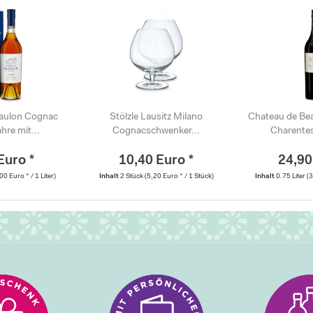
aulon Cognac
Stölzle Lausitz Milano
Chateau de Be
re mit...
Cognacschwenker...
Charentes
Euro *
10,40 Euro *
24,90
00 Euro * / 1 Liter)
Inhalt
2 Stück
(5,20 Euro * / 1 Stück)
Inhalt
0.75 Liter
(3