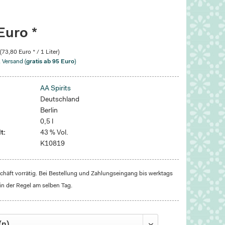
Euro *
 (73,80 Euro * / 1 Liter)
. Versand (
gratis ab 95 Euro
)
AA Spirits
Deutschland
Berlin
0,5 l
t:
43 % Vol.
K10819
häft vorrätig. Bei Bestellung und Zahlungseingang bis werktags
in der Regel am selben Tag.