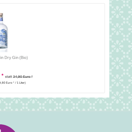
in Dry Gin (Bio)
 *
statt
34,90 Euro *
9,80 Euro * / 1 Liter)