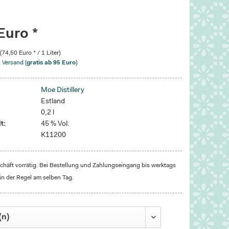
Euro *
 (74,50 Euro * / 1 Liter)
. Versand (
gratis ab 95 Euro
)
Moe Distillery
Estland
0,2 l
t:
45 % Vol.
K11200
häft vorrätig. Bei Bestellung und Zahlungseingang bis werktags
in der Regel am selben Tag.