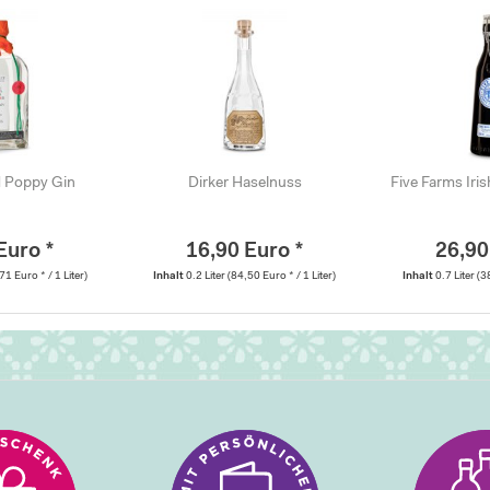
 Poppy Gin
Dirker Haselnuss
Five Farms Iri
Euro *
16,90 Euro *
26,90
71 Euro * / 1 Liter)
Inhalt
0.2 Liter
(84,50 Euro * / 1 Liter)
Inhalt
0.7 Liter
(3