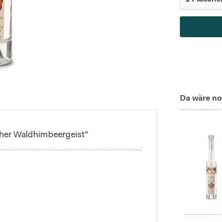
Da wäre no
cher Waldhimbeergeist"