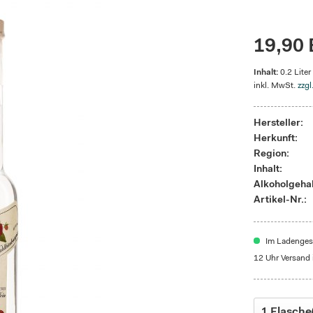
19,90 
Inhalt:
0.2 Liter
inkl. MwSt.
zzgl
Hersteller:
Herkunft:
Region:
Inhalt:
Alkoholgehal
Artikel-Nr.:
Im Ladengesc
12 Uhr Versand 