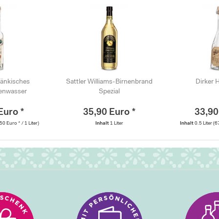
ränkisches
Sattler Williams-Birnenbrand
Dirker 
enwasser
Spezial
Euro *
35,90 Euro *
33,90
50 Euro * / 1 Liter)
Inhalt
1 Liter
Inhalt
0.5 Liter
(6