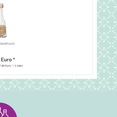
Haselnuss
 Euro *
7,80 Euro * / 1 Liter)