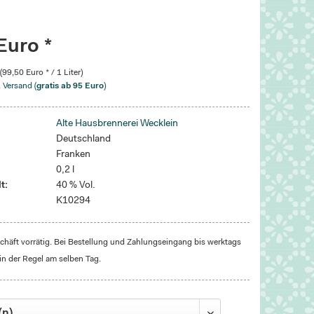
Euro *
 (99,50 Euro * / 1 Liter)
. Versand (
gratis ab 95 Euro
)
Alte Hausbrennerei Wecklein
Deutschland
Franken
0,2 l
t:
40 % Vol.
K10294
häft vorrätig. Bei Bestellung und Zahlungseingang bis werktags
in der Regel am selben Tag.