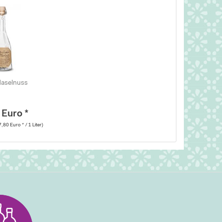
Haselnuss
 Euro *
7,80 Euro * / 1 Liter)