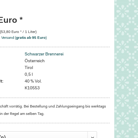
Euro *
 (53,80 Euro * / 1 Liter)
. Versand (
gratis ab 95 Euro
)
Schwarzer Brennerei
Österreich
Tirol
0,5 l
t:
40 % Vol.
K10553
häft vorrätig. Bei Bestellung und Zahlungseingang bis werktags
in der Regel am selben Tag.