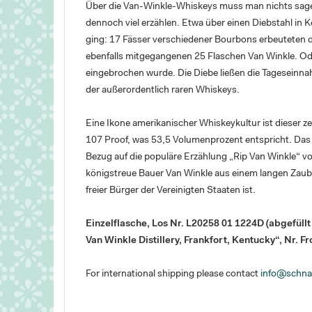
Über die Van-Winkle-Whiskeys muss man nichts sagen,
dennoch viel erzählen. Etwa über einen Diebstahl in 
ging: 17 Fässer verschiedener Bourbons erbeuteten d
ebenfalls mitgegangenen 25 Flaschen Van Winkle. Oder
eingebrochen wurde. Die Diebe ließen die Tageseinna
der außerordentlich raren Whiskeys.
Eine Ikone amerikanischer Whiskeykultur ist dieser z
107 Proof, was 53,5 Volumenprozent entspricht. Das
Bezug auf die populäre Erzählung „Rip Van Winkle“ v
königstreue Bauer Van Winkle aus einem langen Zauber
freier Bürger der Vereinigten Staaten ist.
Einzelflasche, Los Nr. L20258 01 1224D (abgefüllt 
Van Winkle Distillery, Frankfort, Kentucky“, Nr. Fr
For international shipping please contact
info@schna