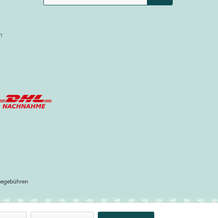
n
megebühren