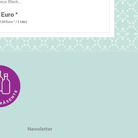
ieux Black...
 Euro *
2,00 Euro * / 1 Liter)
Newsletter