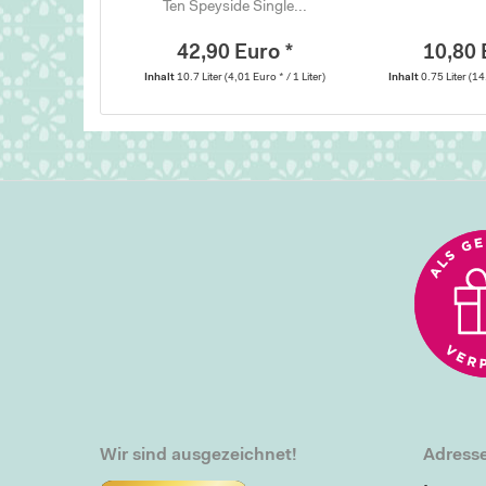
Ten Speyside Single...
42,90 Euro *
10,80 
Inhalt
10.7 Liter
(4,01 Euro * / 1 Liter)
Inhalt
0.75 Liter
(14
Wir sind ausgezeichnet!
Adresse