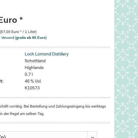
Euro *
 (57,00 Euro * / 1 Liter)
. Versand (
gratis ab 95 Euro
)
Loch Lomond Distillery
Schottland
Highlands
0,7 l
t:
46 % Vol.
K10573
häft vorrätig. Bei Bestellung und Zahlungseingang bis werktags
in der Regel am selben Tag.