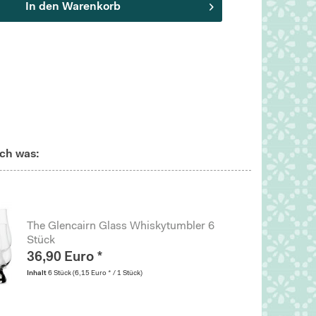
In den
Warenkorb
ch was:
The Glencairn Glass Whiskytumbler 6
Stück
36,90 Euro *
Inhalt
6 Stück
(6,15 Euro * / 1 Stück)