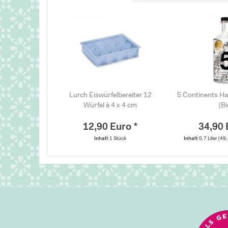
Lurch Eiswürfelbereiter 12
5 Continents H
Würfel à 4 x 4 cm
(Bi
12,90 Euro *
34,90 
Inhalt
1 Stück
Inhalt
0.7 Liter
(49,