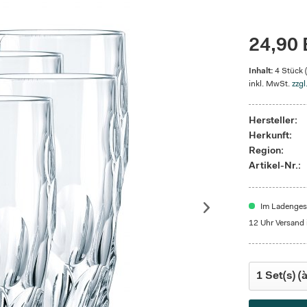
24,90 
Inhalt:
4 Stück 
inkl. MwSt.
zzgl
Hersteller:
Herkunft:
Region:
Artikel-Nr.:
Im Ladengesc
12 Uhr Versand 