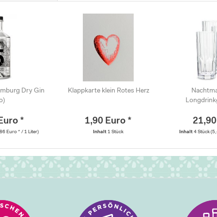
amburg Dry Gin
Klappkarte klein Rotes Herz
Nachtma
o)
Longdrink
Euro *
1,90 Euro *
21,90
86 Euro * / 1 Liter)
Inhalt
1 Stück
Inhalt
4 Stück
(5,