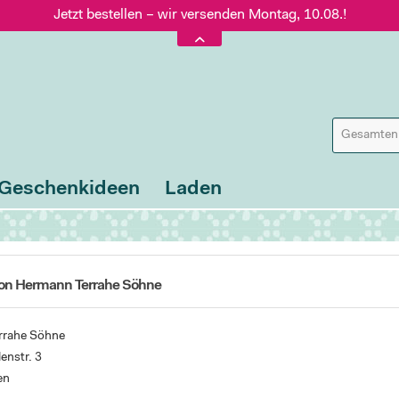
Jetzt bestellen – wir versenden Montag, 10.08.!
Versand nur 5,60 €, gratis ab 95 € Warenwert
Jetzt bestellen – wir versenden Montag, 10.08.!
Geschenkideen
Laden
von Hermann Terrahe Söhne
rrahe Söhne
nstr. 3
en