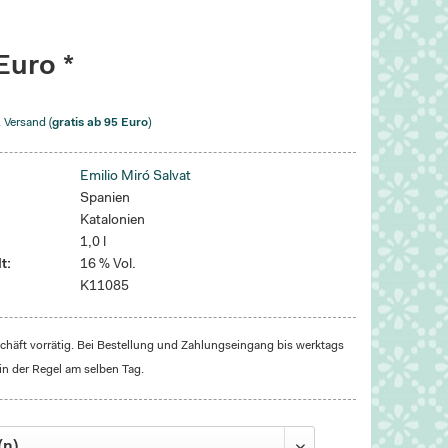
Euro *
. Versand (
gratis ab 95 Euro
)
Emilio Miró Salvat
Spanien
Katalonien
1,0 l
t:
16 % Vol.
K11085
häft vorrätig. Bei Bestellung und Zahlungseingang bis werktags
in der Regel am selben Tag.