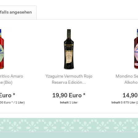
falls angesehen
itivo Amaro
Yzaguirre Vermouth Rojo
Mondino Se
e (Bio)
Reserva Edición...
Alkohol
Euro *
19,90 Euro *
14,90
00 Euro * / 1 Liter)
Inhalt
1 Liter
Inhalt
0.675 Liter
(