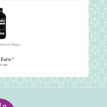
 Vermut Negro
 Euro *
lt
1 Liter