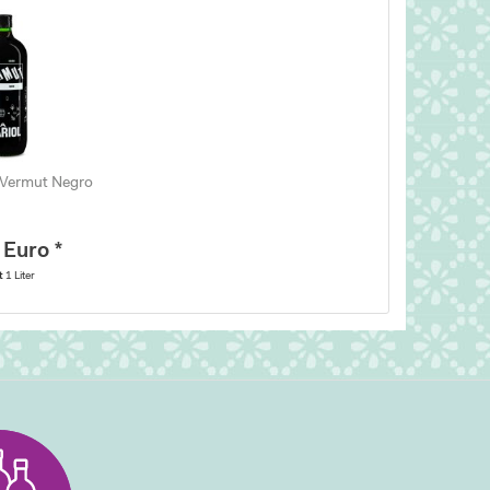
 Vermut Negro
 Euro *
lt
1 Liter