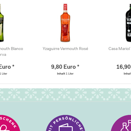
mouth Blanco
Yzaguirre Vermouth Rosé
Casa Mariol
rva
Euro *
9,80 Euro *
16,90
1 Liter
Inhalt
1 Liter
Inha