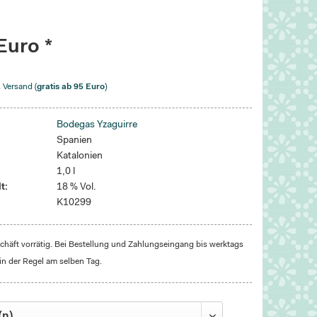
Euro *
. Versand (
gratis ab 95 Euro
)
Bodegas Yzaguirre
Spanien
Katalonien
1,0 l
t:
18 % Vol.
K10299
häft vorrätig. Bei Bestellung und Zahlungseingang bis werktags
in der Regel am selben Tag.