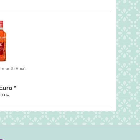
Vermouth Rosé
Euro *
lt
1 Liter