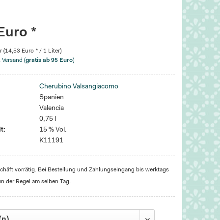
Euro *
r (14,53 Euro * / 1 Liter)
. Versand (
gratis ab 95 Euro
)
Cherubino Valsangiacomo
Spanien
Valencia
0,75 l
t:
15 % Vol.
K11191
häft vorrätig. Bei Bestellung und Zahlungseingang bis werktags
in der Regel am selben Tag.