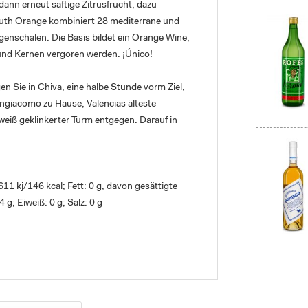
dann erneut saftige Zitrusfrucht, dazu
mouth Orange kombiniert 28 mediterrane und
ngenschalen. Die Basis bildet ein Orange Wine,
und Kernen vergoren werden. ¡Único!
n Sie in Chiva, eine halbe Stunde vorm Ziel,
sangiacomo zu Hause, Valencias älteste
eiß geklinkerter Turm entgegen. Darauf in
1 kj/146 kcal; Fett: 0 g, davon gesättigte
 g; Eiweiß: 0 g; Salz: 0 g