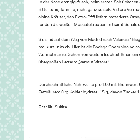
In der Nase orangig-frisch, beim ersten Schlückchen 
Bittertöne, Tannine, nicht ganz so süß: Vittore Ver
alpine Kräuter, den Extra-Pfiff liefern mazerierte Ora
für den die weißen Moscateltrauben mitsamt Schale 
Sie sind auf dem Weg von Madrid nach Valencia? Biege
mal kurz links ab. Hier ist die Bodega Cherubino Val
Wermutmarke. Schon von weitem leuchtet Ihnen ein w
übergroßen Lettern: „Vermut Vittore“.
Durchschnittliche Nährwerte pro 100 ml: Brennwert 61
Fettsäuren: 0 g; Kohlenhydrate: 15 g, davon Zucker 14
Enthält: Sulfite