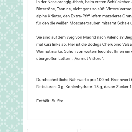
In der Nase orangig-frisch, beim ersten Schlückchen 
Bittertöne, Tannine, nicht ganz so süß: Vittore Ver
alpine Kräuter, den Extra-Pfiff liefern mazerierte Ora
für den die weißen Moscateltrauben mitsamt Schale 
Sie sind auf dem Weg von Madrid nach Valencia? Biege
mal kurz links ab. Hier ist die Bodega Cherubino Val
Wermutmarke. Schon von weitem leuchtet Ihnen ein w
übergroßen Lettern: „Vermut Vittore“.
Durchschnittliche Nährwerte pro 100 ml: Brennwert 61
Fettsäuren: 0 g; Kohlenhydrate: 15 g, davon Zucker 14
Enthält: Sulfite