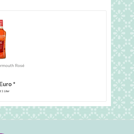
Vermouth Rosé
Euro *
lt
1 Liter