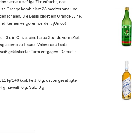
dann erneut saftige Zitrusfrucht, dazu
mouth Orange kombiniert 28 mediterrane und
ngenschalen. Die Basis bildet ein Orange Wine,
und Kernen vergoren werden. ¡Único!
n Sie in Chiva, eine halbe Stunde vorm Ziel,
sangiacomo zu Hause, Valencias älteste
eiß geklinkerter Turm entgegen. Darauf in
1 kj/146 kcal; Fett: 0 g, davon gesättigte
 g; Eiweiß: 0 g; Salz: 0 g