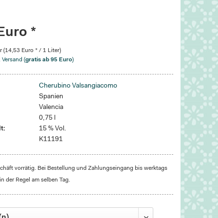
Euro *
r (14,53 Euro * / 1 Liter)
. Versand (
gratis ab 95 Euro
)
Cherubino Valsangiacomo
Spanien
Valencia
0,75 l
t:
15 % Vol.
K11191
häft vorrätig. Bei Bestellung und Zahlungseingang bis werktags
in der Regel am selben Tag.