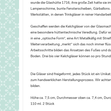
wurde die Glashütte 1716, ihre große Zeit hatte sie i
Lampenschirme, bunte Fensterscheiben, Gärballons. 
Werkstätten, in denen Trinkgläser in reiner Handarbei
Geschaffen werden die Kelchgläser von der Glasmache
eine besondere hüttentechnische Veredlung. Dafür wir
in eine „optische Form“, eine Art Metallkäfig mit Stre
Weiterverarbeitung „merkt“ sich das noch immer flüssi
Arbeitsschritte bilden das Ansetzen des Fußes und d
Boden. Drei bis vier Kelchgläser können so pro Stund
Die Gläser sind freigeformt, jedes Stück ist ein Uni
zum handwerklichen Herstellungsprozess. Wir achten 
bilden.
Höhe ca. 7,5 cm, Durchmesser oben ca. 7,4 cm, Dur
110 ml. 2 Stück