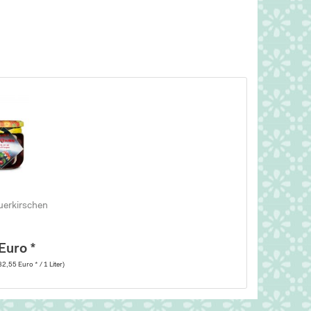
euerkirschen
Euro *
32,55 Euro * / 1 Liter)