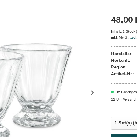
48,00 
Inhalt:
2 Stück 
inkl. MwSt.
zzgl
Hersteller:
Herkunft:
Region:
Artikel-Nr.:
Im Ladengesc
12 Uhr Versand 