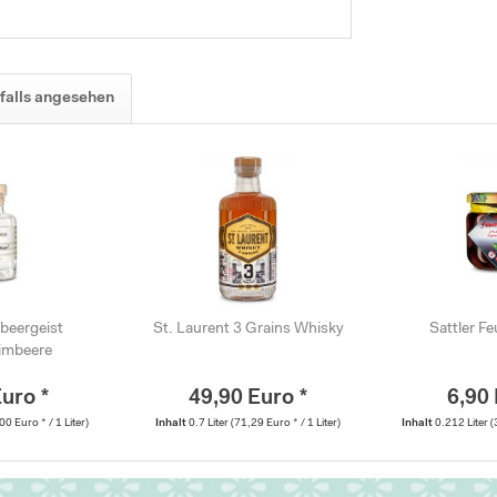
falls angesehen
beergeist
St. Laurent 3 Grains Whisky
Sattler F
imbeere
Euro *
49,90 Euro *
6,90 
00 Euro * / 1 Liter)
Inhalt
0.7 Liter
(71,29 Euro * / 1 Liter)
Inhalt
0.212 Liter
(