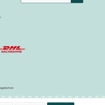
n
megebühren