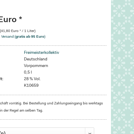
Euro *
 (41,80 Euro * / 1 Liter)
. Versand (
gratis ab 95 Euro
)
Freimeisterkollektiv
Deutschland
Vorpommern
0,5 l
t:
28 % Vol.
K10659
häft vorrätig. Bei Bestellung und Zahlungseingang bis werktags
in der Regel am selben Tag.