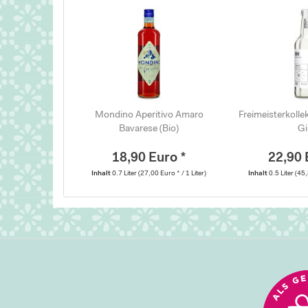
Mondino Aperitivo Amaro
Freimeisterkolle
Bavarese (Bio)
G
18,90 Euro *
22,90 
Inhalt
0.7 Liter
(27,00 Euro * / 1 Liter)
Inhalt
0.5 Liter
(45,