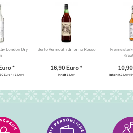
ktiv London Dry
Berto Vermouth di Torino Rosso
Freimeisterk
in
Kräut
Euro *
16,90 Euro *
10,90
80 Euro * / 1 Liter)
Inhalt
1 Liter
Inhalt
0.2 Liter
(5