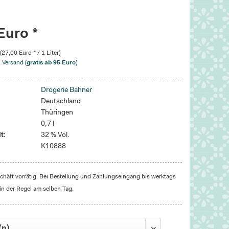
Euro *
 (27,00 Euro * / 1 Liter)
. Versand (
gratis ab 95 Euro
)
Drogerie Bahner
Deutschland
Thüringen
0,7 l
t:
32 % Vol.
K10888
häft vorrätig. Bei Bestellung und Zahlungseingang bis werktags
in der Regel am selben Tag.