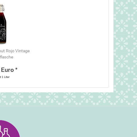
mut Rojo Vintage
flasche
 Euro *
lt
1 Liter