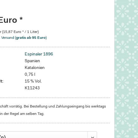
Euro *
r (15,87 Euro * / 1 Liter)
. Versand (
gratis ab 95 Euro
)
Espinaler 1896
Spanien
Katalonien
0,75 l
t:
15 % Vol.
K11243
häft vorrätig. Bei Bestellung und Zahlungseingang bis werktags
in der Regel am selben Tag.