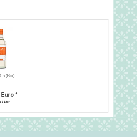
Gin (Bio)
 Euro *
lt
1 Liter