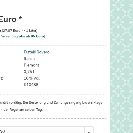
Euro *
r (27,87 Euro * / 1 Liter)
. Versand (
gratis ab 95 Euro
)
Fratelli Rovero
Italien
Piemont
0,75 l
t:
16 % Vol.
K10488
häft vorrätig. Bei Bestellung und Zahlungseingang bis werktags
in der Regel am selben Tag.