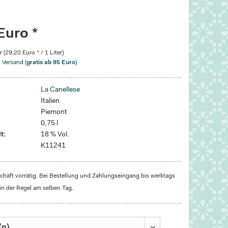
Euro *
r (29,20 Euro * / 1 Liter)
. Versand (
gratis ab 95 Euro
)
La Canellese
Italien
Piemont
0,75 l
t:
18 % Vol.
K11241
häft vorrätig. Bei Bestellung und Zahlungseingang bis werktags
in der Regel am selben Tag.