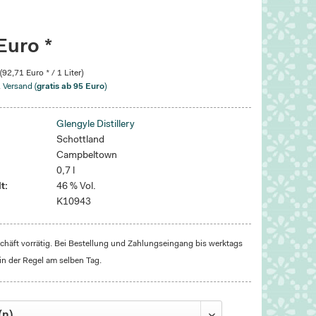
Euro *
 (92,71 Euro * / 1 Liter)
. Versand (
gratis ab 95 Euro
)
Glengyle Distillery
Schottland
Campbeltown
0,7 l
t:
46 % Vol.
K10943
häft vorrätig. Bei Bestellung und Zahlungseingang bis werktags
in der Regel am selben Tag.