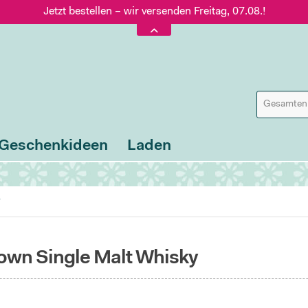
Jetzt bestellen – wir versenden Freitag, 07.08.!
Versand nur 5,60 €, gratis ab 95 € Warenwert
Jetzt bestellen – wir versenden Freitag, 07.08.!
Geschenkideen
Laden
y
own Single Malt Whisky