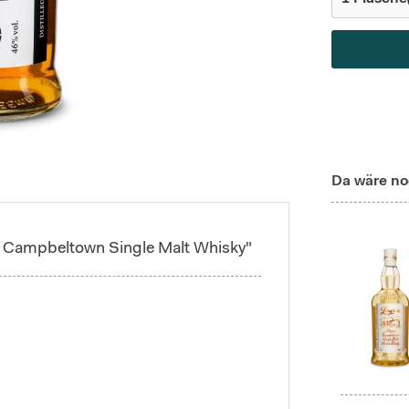
Da wäre no
re Campbeltown Single Malt Whisky"