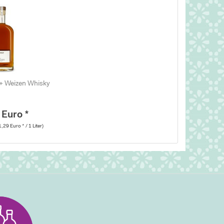
+ Weizen Whisky
 Euro *
1,29 Euro * / 1 Liter)